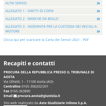
ALTRI SERVIZI
ALLEGATO 1 - DIRITTI DI COPIA
ALLEGATO 2 - MARCHE DA BOLLO
ALLEGATO 3 - INDENNITÀ PER LA CUSTODIA DEI VEICOLI A
MOTORE
Clicca qui per scaricare la Carta dei Servizi 2021 - PDF
Recapiti e contatti
PROCURA DELLA REPUBBLICA PRESSO IL TRIBUNALE DI
AOSTA
Via Ollietti, 1 - 11100 Aosta (AO)
Centralino
0165-306202/201
Fax
0165-363890
Email
procura.aosta@giustizia.it
Sito web realizzato da
Aste Giudiziarie Inlinea S.p.A.